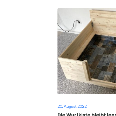
Posted
20. August 2022
on
Die Wurfkiste bleibt lee